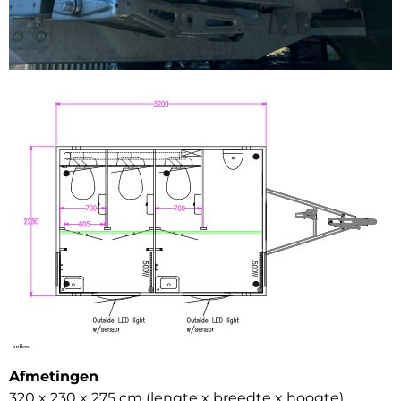
Afmetingen
320 x 230 x 275 cm (lengte x breedte x hoogte)