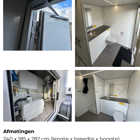
Afmetingen
240 x 185 x 282 cm (lengte x breedte x hoogte)