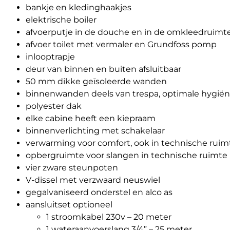
bankje en kledinghaakjes
elektrische boiler
afvoerputje in de douche en in de omkleedruimt
afvoer toilet met vermaler en Grundfoss pomp
inlooptrapje
deur van binnen en buiten afsluitbaar
50 mm dikke geïsoleerde wanden
binnenwanden deels van trespa, optimale hygië
polyester dak
elke cabine heeft een kiepraam
binnenverlichting met schakelaar
verwarming voor comfort, ook in technische ruim
opbergruimte voor slangen in technische ruimte
vier zware steunpoten
V-dissel met verzwaard neuswiel
gegalvaniseerd onderstel en alco as
aansluitset optioneel
1 stroomkabel 230v – 20 meter
1 wateraanvoerslang 3/4” – 25 meter