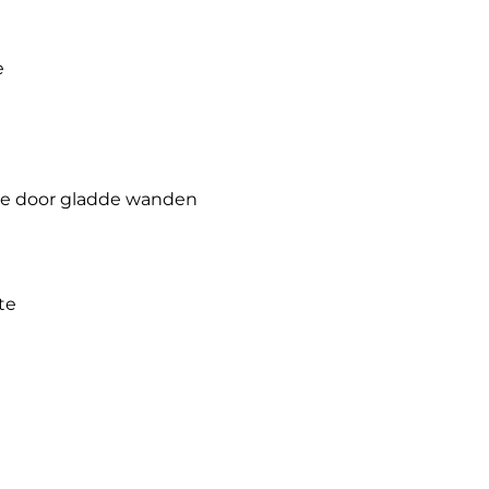
e
ne door gladde wanden
te